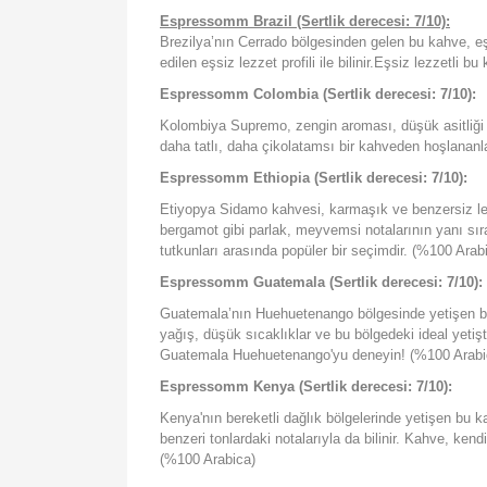
Espressomm Brazil (Sertlik derecesi: 7/10):
Brezilya’nın Cerrado bölgesinden gelen bu kahve, eşsi
edilen eşsiz lezzet profili ile bilinir.Eşsiz lezzetli
Espressomm Colombia (Sertlik derecesi: 7/10):
Kolombiya Supremo, zengin aroması, düşük asitliği ve 
daha tatlı, daha çikolatamsı bir kahveden hoşlananlar
Espressomm Ethiopia (Sertlik derecesi: 7/10):
Etiyopya Sidamo kahvesi, karmaşık ve benzersiz lezzet
bergamot gibi parlak, meyvemsi notalarının yanı sır
tutkunları arasında popüler bir seçimdir. (%100 Arab
Espressomm Guatemala (Sertlik derecesi: 7/10):
Guatemala’nın Huehuetenango bölgesinde yetişen bu yük
yağış, düşük sıcaklıklar ve bu bölgedeki ideal yetiş
Guatemala Huehuetenango'yu deneyin! (%100 Arabi
Espressomm Kenya (Sertlik derecesi: 7/10):
Kenya'nın bereketli dağlık bölgelerinde yetişen bu ka
benzeri tonlardaki notalarıyla da bilinir. Kahve, kend
(%100 Arabica)