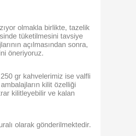
yor olmakla birlikte, tazelik
isinde tüketilmesini tavsiye
jlarının açılmasından sonra,
ini öneriyoruz.
50 gr kahvelerimiz ise valfli
mbalajların kilit özelliği
r kilitleyebilir ve kalan
uralı olarak gönderilmektedir.