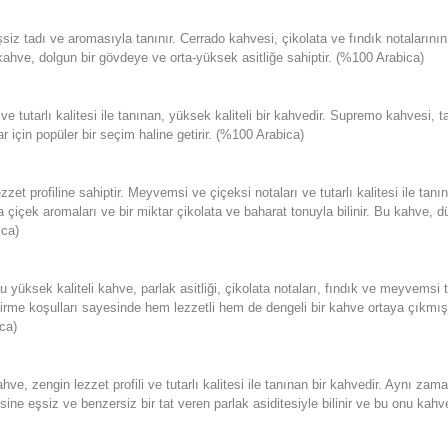
z tadı ve aromasıyla tanınır. Cerrado kahvesi, çikolata ve fındık notalarının ya
 bu kahve, dolgun bir gövdeye ve orta-yüksek asitliğe sahiptir. (%100 Arabica)
tutarlı kalitesi ile tanınan, yüksek kaliteli bir kahvedir. Supremo kahvesi, ta
 için popüler bir seçim haline getirir. (%100 Arabica)
 profiline sahiptir. Meyvemsi ve çiçeksi notaları ve tutarlı kalitesi ile tanı
a çiçek aromaları ve bir miktar çikolata ve baharat tonuyla bilinir. Bu kahve
ica)
sek kaliteli kahve, parlak asitliği, çikolata notaları, fındık ve meyvemsi tonl
tirme koşulları sayesinde hem lezzetli hem de dengeli bir kahve ortaya çıkmıştı
ca)
hve, zengin lezzet profili ve tutarlı kalitesi ile tanınan bir kahvedir. Aynı za
isine eşsiz ve benzersiz bir tat veren parlak asiditesiyle bilinir ve bu onu kahv