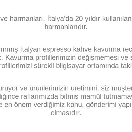
e harmanları, İtalya’da 20 yıldır kullanıla
harmanlarıdır.
nınmış İtalyan espresso kahve kavurma re
z. Kavurma profillerimizin değişmemesi ve sü
fillerimizi sürekli bilgisayar ortamında tak
uyor ve ürünlerimizin üretimini, siz müşteri
iğince raflarımızda bitmiş mamül tutmamay
mde en önem verdiğimiz konu, gönderimi ya
olmasıdır.