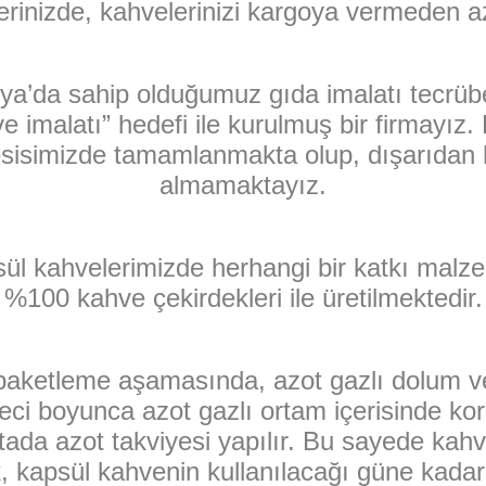
erinizde, kahvelerinizi kargoya vermeden a
nya’da sahip olduğumuz gıda imalatı tecrüb
hve imalatı” hedefi ile kurulmuş bir firmayız
tesisimizde tamamlanmakta olup, dışarıdan 
almamaktayız.
ül kahvelerimizde herhangi bir katkı mal
%100 kahve çekirdekleri ile üretilmektedir.
 paketleme aşamasında, azot gazlı dolum v
ci boyunca azot gazlı ortam içerisinde ko
da azot takviyesi yapılır. Bu sayede kahven
, kapsül kahvenin kullanılacağı güne kadar