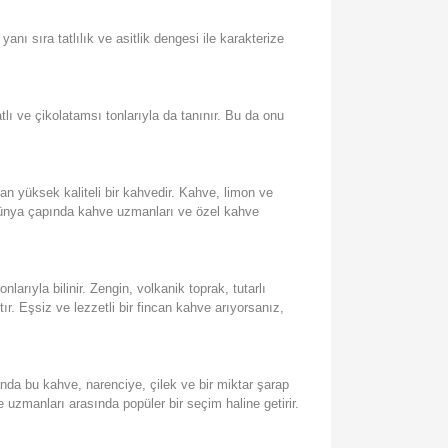
nı sıra tatlılık ve asitlik dengesi ile karakterize
tlı ve çikolatamsı tonlarıyla da tanınır. Bu da onu
nan yüksek kaliteli bir kahvedir. Kahve, limon ve
, dünya çapında kahve uzmanları ve özel kahve
arıyla bilinir. Zengin, volkanik toprak, tutarlı
r. Eşsiz ve lezzetli bir fincan kahve arıyorsanız,
manda bu kahve, narenciye, çilek ve bir miktar şarap
e uzmanları arasında popüler bir seçim haline getirir.