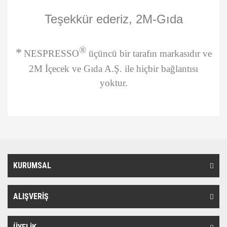
Teşekkür ederiz, 2M-Gıda
®
*
NESPRESSO
üçüncü bir tarafın markasıdır ve
2M İçecek ve Gıda A.Ş. ile hiçbir bağlantısı
yoktur.
Bu ürünün fiyat bilgisi, resim, ürün açıklamalarında ve diğer
konularda yetersiz gördüğünüz noktaları öneri formunu kullanarak
Bu ürüne ilk yorumu siz yapın!
tarafımıza iletebilirsiniz.
Görüş ve önerileriniz için teşekkür ederiz.
KURUMSAL
Yorum Yaz
Ürün resmi kalitesiz, bozuk veya görüntülenemiyor.
Ürün açıklamasında eksik bilgiler bulunuyor.
ALIŞVERİŞ
Ürün bilgilerinde hatalar bulunuyor.
Ürün fiyatı diğer sitelerden daha pahalı.