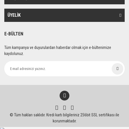
Ürün bilgilerinde hatalar bulunuyor.
Ürün fiyatı diğer sitelerden daha pahalı.
ÜYELİK
Bu ürüne benzer farklı alternatifler olmalı.
E-BÜLTEN
Tüm kampanya ve duyurulardan haberdar olmak için e-bültenimize
kaydolunuz.
Gönder
© Tüm hakları saklıdır. Kredi kartı bilgileriniz 256bit SSL sertifikası ile
korunmaktadır.