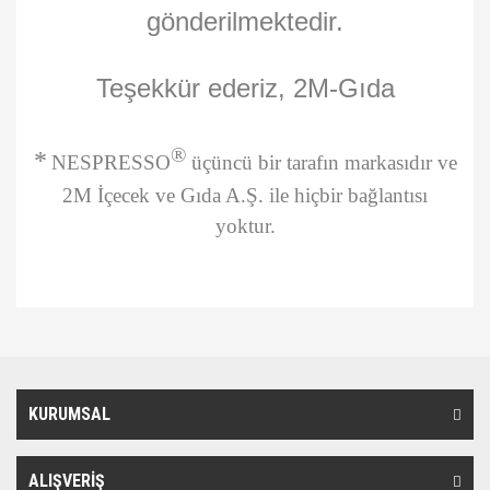
gönderilmektedir.
Teşekkür ederiz, 2M-Gıda
®
*
NESPRESSO
üçüncü bir tarafın markasıdır ve
2M İçecek ve Gıda A.Ş. ile hiçbir bağlantısı
yoktur.
Bu ürünün fiyat bilgisi, resim, ürün açıklamalarında ve diğer
konularda yetersiz gördüğünüz noktaları öneri formunu kullanarak
Bu ürüne ilk yorumu siz yapın!
tarafımıza iletebilirsiniz.
Görüş ve önerileriniz için teşekkür ederiz.
KURUMSAL
Yorum Yaz
Ürün resmi kalitesiz, bozuk veya görüntülenemiyor.
Ürün açıklamasında eksik bilgiler bulunuyor.
ALIŞVERİŞ