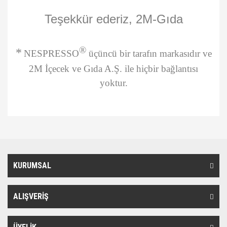
Teşekkür ederiz, 2M-Gıda
®
*
NESPRESSO
üçüncü bir tarafın markasıdır ve
2M İçecek ve Gıda A.Ş. ile hiçbir bağlantısı
yoktur.
Bu ürünün fiyat bilgisi, resim, ürün açıklamalarında ve diğer
konularda yetersiz gördüğünüz noktaları öneri formunu kullanarak
Bu ürüne ilk yorumu siz yapın!
tarafımıza iletebilirsiniz.
Görüş ve önerileriniz için teşekkür ederiz.
KURUMSAL
Yorum Yaz
Ürün resmi kalitesiz, bozuk veya görüntülenemiyor.
Ürün açıklamasında eksik bilgiler bulunuyor.
ALIŞVERİŞ
Ürün bilgilerinde hatalar bulunuyor.
Ürün fiyatı diğer sitelerden daha pahalı.