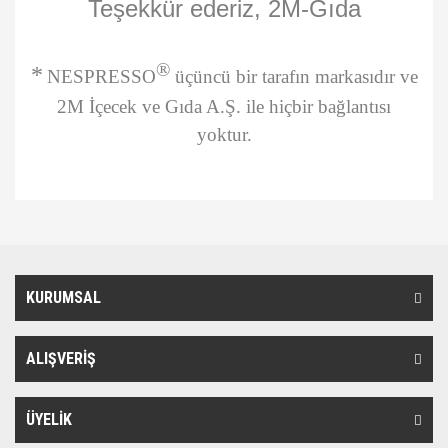
Teşekkür ederiz, 2M-Gıda
®
*
NESPRESSO
üçüncü bir tarafın markasıdır ve
2M İçecek ve Gıda A.Ş. ile hiçbir bağlantısı
yoktur.
Bu ürünün fiyat bilgisi, resim, ürün açıklamalarında ve diğer
konularda yetersiz gördüğünüz noktaları öneri formunu kullanarak
Bu ürüne ilk yorumu siz yapın!
tarafımıza iletebilirsiniz.
Görüş ve önerileriniz için teşekkür ederiz.
KURUMSAL
Yorum Yaz
Ürün resmi kalitesiz, bozuk veya görüntülenemiyor.
Ürün açıklamasında eksik bilgiler bulunuyor.
ALIŞVERİŞ
Ürün bilgilerinde hatalar bulunuyor.
Ürün fiyatı diğer sitelerden daha pahalı.
ÜYELİK
Bu ürüne benzer farklı alternatifler olmalı.