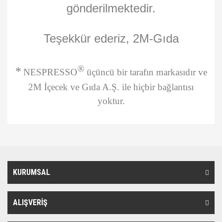
gönderilmektedir.
Teşekkür ederiz, 2M-Gıda
®
*
NESPRESSO
üçüncü bir tarafın markasıdır ve
2M İçecek ve Gıda A.Ş. ile hiçbir bağlantısı
yoktur.
Bu ürünün fiyat bilgisi, resim, ürün açıklamalarında ve diğer
konularda yetersiz gördüğünüz noktaları öneri formunu kullanarak
Bu ürüne ilk yorumu siz yapın!
tarafımıza iletebilirsiniz.
Görüş ve önerileriniz için teşekkür ederiz.
KURUMSAL
Yorum Yaz
Ürün resmi kalitesiz, bozuk veya görüntülenemiyor.
Ürün açıklamasında eksik bilgiler bulunuyor.
ALIŞVERİŞ
Ürün bilgilerinde hatalar bulunuyor.