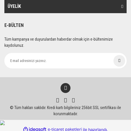
Ürün fiyatı diğer sitelerden daha pahalı.
ÜYELİK
Bu ürüne benzer farklı alternatifler olmalı.
E-BÜLTEN
Tüm kampanya ve duyurulardan haberdar olmak için e-bültenimize
kaydolunuz.
Gönder
© Tüm hakları saklıdır. Kredi kartı bilgileriniz 256bit SSL sertifikası ile
korunmaktadır.
ile
ideasoft
e-