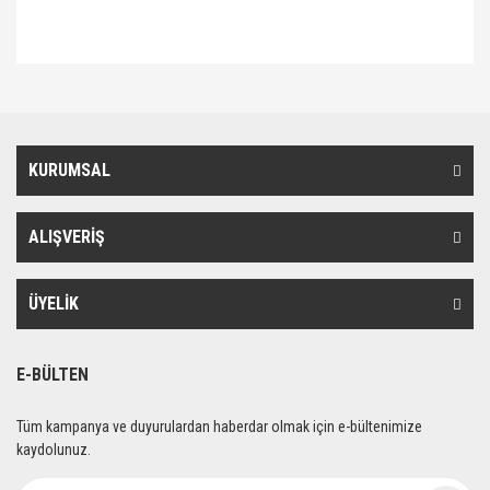
Bu ürünün fiyat bilgisi, resim, ürün açıklamalarında ve diğer konularda
Bu ürüne ilk yorumu siz yapın!
yetersiz gördüğünüz noktaları öneri formunu kullanarak tarafımıza
iletebilirsiniz.
Görüş ve önerileriniz için teşekkür ederiz.
Yorum Yaz
KURUMSAL
Ürün resmi kalitesiz, bozuk veya görüntülenemiyor.
Ürün açıklamasında eksik bilgiler bulunuyor.
ALIŞVERİŞ
Ürün bilgilerinde hatalar bulunuyor.
Ürün fiyatı diğer sitelerden daha pahalı.
Bu ürüne benzer farklı alternatifler olmalı.
ÜYELİK
E-BÜLTEN
Tüm kampanya ve duyurulardan haberdar olmak için e-bültenimize
Gönder
kaydolunuz.