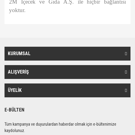
2M İçecek ve Gıda A.Ş. ile hiçbir bağlantısı
yoktur.
Bu ürünün fiyat bilgisi, resim, ürün açıklamalarında ve diğer
konularda yetersiz gördüğünüz noktaları öneri formunu kullanarak
Bu ürüne ilk yorumu siz yapın!
tarafımıza iletebilirsiniz.
Görüş ve önerileriniz için teşekkür ederiz.
KURUMSAL
Yorum Yaz
Ürün resmi kalitesiz, bozuk veya görüntülenemiyor.
Ürün açıklamasında eksik bilgiler bulunuyor.
ALIŞVERİŞ
Ürün bilgilerinde hatalar bulunuyor.
Ürün fiyatı diğer sitelerden daha pahalı.
ÜYELİK
Bu ürüne benzer farklı alternatifler olmalı.
E-BÜLTEN
Tüm kampanya ve duyurulardan haberdar olmak için e-bültenimize
kaydolunuz.
Gönder