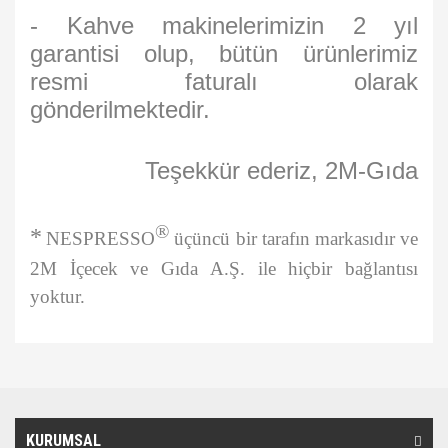
- Kahve makinelerimizin 2 yıl
garantisi olup, bütün ürünlerimiz
resmi faturalı olarak
gönderilmektedir.
Teşekkür ederiz, 2M-Gıda
®
*
NESPRESSO
üçüncü bir tarafın markasıdır ve
2M İçecek ve Gıda A.Ş. ile hiçbir bağlantısı
yoktur.
Bu ürünün fiyat bilgisi, resim, ürün açıklamalarında ve diğer
konularda yetersiz gördüğünüz noktaları öneri formunu kullanarak
Bu ürüne ilk yorumu siz yapın!
tarafımıza iletebilirsiniz.
Görüş ve önerileriniz için teşekkür ederiz.
KURUMSAL
Yorum Yaz