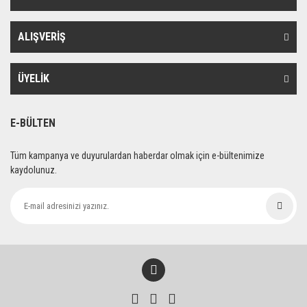
Ürün resmi kalitesiz, bozuk veya görüntülenemiyor.
Ürün açıklamasında eksik bilgiler bulunuyor.
ALIŞVERİŞ
Ürün bilgilerinde hatalar bulunuyor.
Ürün fiyatı diğer sitelerden daha pahalı.
ÜYELİK
Bu ürüne benzer farklı alternatifler olmalı.
E-BÜLTEN
Tüm kampanya ve duyurulardan haberdar olmak için e-bültenimize
kaydolunuz.
Gönder