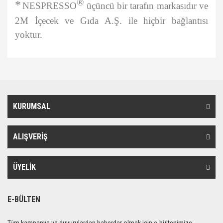
®
*
NESPRESSO
üçüncü bir tarafın markasıdır ve
2M İçecek ve Gıda A.Ş. ile hiçbir bağlantısı
yoktur.
Bu ürünün fiyat bilgisi, resim, ürün açıklamalarında ve diğer
konularda yetersiz gördüğünüz noktaları öneri formunu kullanarak
Bu ürüne ilk yorumu siz yapın!
tarafımıza iletebilirsiniz.
Görüş ve önerileriniz için teşekkür ederiz.
KURUMSAL
Yorum Yaz
Ürün resmi kalitesiz, bozuk veya görüntülenemiyor.
Ürün açıklamasında eksik bilgiler bulunuyor.
ALIŞVERİŞ
Ürün bilgilerinde hatalar bulunuyor.
Ürün fiyatı diğer sitelerden daha pahalı.
ÜYELİK
Bu ürüne benzer farklı alternatifler olmalı.
E-BÜLTEN