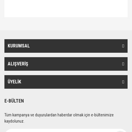
Bu ürünün fiyat bilgisi, resim, ürün açıklamalarında ve diğer konularda
Bu ürüne ilk yorumu siz yapın!
yetersiz gördüğünüz noktaları öneri formunu kullanarak tarafımıza
iletebilirsiniz.
Görüş ve önerileriniz için teşekkür ederiz.
Yorum Yaz
KURUMSAL
Ürün resmi kalitesiz, bozuk veya görüntülenemiyor.
Ürün açıklamasında eksik bilgiler bulunuyor.
ALIŞVERİŞ
Ürün bilgilerinde hatalar bulunuyor.
Ürün fiyatı diğer sitelerden daha pahalı.
Bu ürüne benzer farklı alternatifler olmalı.
ÜYELİK
E-BÜLTEN
Tüm kampanya ve duyurulardan haberdar olmak için e-bültenimize
Gönder
kaydolunuz.