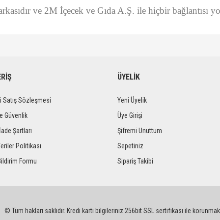
rkasıdır ve 2M İçecek ve Gıda A.Ş. ile hiçbir bağlantısı yo
diğer konularda yetersiz gördüğünüz noktaları öneri formunu kullanarak tarafımıza iletebi
Bu ürüne ilk yorumu siz yapın!
ERİŞ
ÜYELİK
Yorum Yaz
i Satış Sözleşmesi
Yeni Üyelik
ve Güvenlik
Üye Girişi
İade Şartları
Şifremi Unuttum
eriler Politikası
Sepetiniz
Bildirim Formu
Sipariş Takibi
Gönder
© Tüm hakları saklıdır. Kredi kartı bilgileriniz 256bit SSL sertifikası ile korunmak