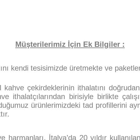
Müşterilerimiz İçin Ek Bilgiler :
ını kendi tesisimizde üretmekte ve paketle
 kahve çekirdeklerinin ithalatını doğrud
ve ithalatçılarından birisiyle birlikte ça
ğumuz ürünlerimizdeki tad profillerini aynı
ır.
 harmanları, İtalya’da 20 yıldır kullanıl