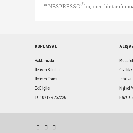
®
*
NESPRESSO
üçüncü bir tarafın ma
Bu ürünün fiyat bilgisi, resim, ürün açıklamalarında ve 
Görüş ve önerileriniz için teşekkür ederiz.
Ürün resmi kalitesiz, bozuk veya görüntülenemiyor.
KURUMSAL
ALIŞV
Ürün açıklamasında eksik bilgiler bulunuyor.
Hakkımızda
Mesafel
Ürün bilgilerinde hatalar bulunuyor.
Ürün fiyatı diğer sitelerden daha pahalı.
İletişim Bilgileri
Gizlilik 
Bu ürüne benzer farklı alternatifler olmalı.
İletişim Formu
İptal ve 
Ek Bilgiler
Kişisel V
Tel.: 0212-8752226
Havale 