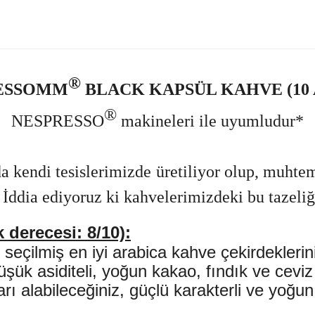
®
ESSOMM
BLACK KAPSÜL KAHVE (10 
®
NESPRESSO
makineleri ile uyumludur*
a kendi tesislerimizde üretiliyor olup, muhte
 İddia ediyoruz ki kahvelerimizdeki bu tazeliğ
 derecesi: 8/10):
 seçilmiş en iyi arabica kahve çekirdekler
üşük asiditeli, yoğun kakao, fındık ve cevi
ları alabileceğiniz, güçlü karakterli ve yoğ