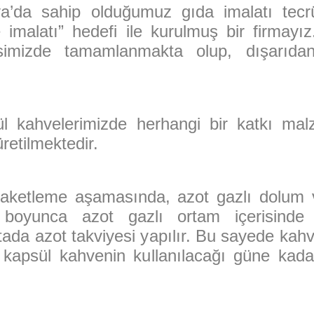
a’da sahip olduğumuz gıda imalatı tecr
e imalatı” hedefi ile kurulmuş bir firmay
isimizde tamamlanmakta olup, dışarıd
l kahvelerimizde herhangi bir katkı ma
retilmektedir.
paketleme aşamasında, azot gazlı dolum 
boyunca azot gazlı ortam içerisinde
a azot takviyesi yapılır. Bu sayede kahve
 kapsül kahvenin kullanılacağı güne kada